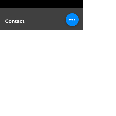
Contact
Tél. :
+32 485 80 25 88
info@vrdm.eu
VR Diamond Manufacturers nv
BTW
BE 0424.486.549
Kasteellei
Wijnegem
Obtenir un devis
Suivez-nous sur
Instagram