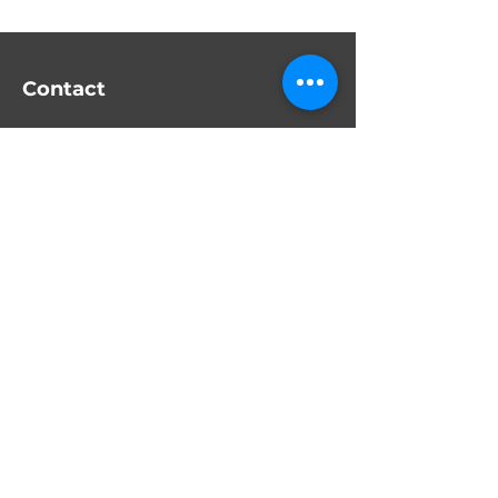
Contact
Tél. :
+32 485 80 25 88
info@vrdm.eu
VR Diamond Manufacturers nv
BTW
BE 0424.486.549
Kasteellei
Wijnegem
Obtenir un devis
Suivez-nous sur
Instagram