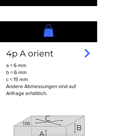
4p A orient
a < 6 mm
b < 6 mm
c < 15 mm
Andere Abmessungen sind auf
Anfrage erhältlich.